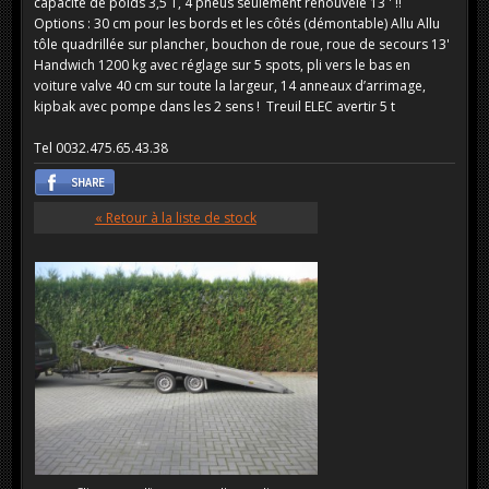
capacité de poids 3,5 T, 4 pneus seulement renouvelé 13 ' !!
Options : 30 cm pour les bords et les côtés (démontable) Allu Allu
tôle quadrillée sur plancher, bouchon de roue, roue de secours 13'
Handwich 1200 kg avec réglage sur 5 spots, pli vers le bas en
voiture valve 40 cm sur toute la largeur, 14 anneaux d’arrimage,
kipbak avec pompe dans les 2 sens ! Treuil ELEC avertir 5 t
Tel 0032.475.65.43.38
« Retour à la liste de stock