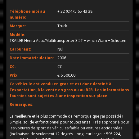
Téléphone moi au
+ 32 (0)475 65 43 38
numéro:
Marque:
Truck
Modèle:
TRAILER Henra Auto/Multitransporter 3.5T + winch Warn + Schotten
Carburant:
Nul
Date immatriculation:
2006
CC:
CC
Prix:
€ 6.500,00
Ce véhicule est vendu en gros et est donc destiné à
l'exportation, à la vente en gros ou au B2B. Les informations
fournies sont sujettes à une inspection sur place.
Remarques:
La meilleure et le plus commode de remorque que j’ai possédé !
Simple, solide et fonctionnel pour toutes fins ! Très approprié pour
les voitures de sport de véhicules faible ou voitures accidentées
(inclinaison de seulement 12 degrés. longueur largeur 595 224,