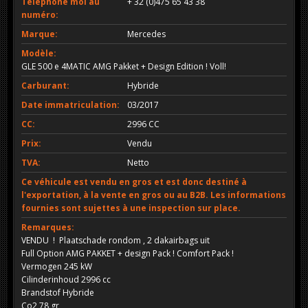
Téléphone moi au
+ 32 (0)475 65 43 38
numéro:
Marque:
Mercedes
Modèle:
GLE 500 e 4MATIC AMG Pakket + Design Edition ! Voll!
Carburant:
Hybride
Date immatriculation:
03/2017
CC:
2996 CC
Prix:
Vendu
TVA:
Netto
Ce véhicule est vendu en gros et est donc destiné à
l'exportation, à la vente en gros ou au B2B. Les informations
fournies sont sujettes à une inspection sur place.
Remarques:
VENDU ! Plaatschade rondom , 2 dakairbags uit
Full Option AMG PAKKET + design Pack ! Comfort Pack !
Vermogen 245 kW
Cilinderinhoud 2996 cc
Brandstof Hybride
Co2 78 gr