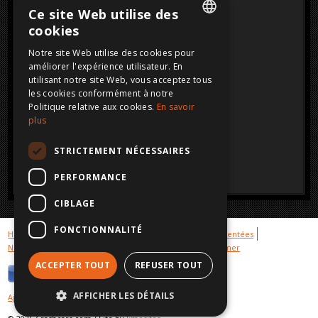
Ce site Web utilise des
cookies
DUTCH
Notre site Web utilise des cookies pour
améliorer l'expérience utilisateur. En
FRENCH
utilisant notre site Web, vous acceptez tous
ENGLISH
les cookies conformément à notre
Politique relative aux cookies.
En savoir
GERMAN
plus
STRICTEMENT NÉCESSAIRES
PERFORMANCE
CIBLAGE
FONCTIONNALITÉ
Hot cars
Galerie voitures vendues
Stock voitures accidentées
Nous achetons votre voiture accidenté
Privacy
Disclaimer
ACCEPTER TOUT
REFUSER TOUT
AFFICHER LES DÉTAILS
Ajouter ce site à tes favoris