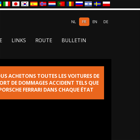
NL
FR
EN
DE
E
LINKS
ROUTE
BULLETIN
US ACHETONS TOUTES LES VOITURES DE
ORT DE DOMMAGES ACCIDENT TELS QUE
PORSCHE FERRARI DANS CHAQUE ÉTAT