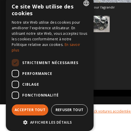
VENDU
Ce site Web utilise des
Cliquez sur l'image pour l'agrandir
cookies
DUTCH
Notre site Web utilise des cookies pour
améliorer l'expérience utilisateur. En
FRENCH
utilisant notre site Web, vous acceptez tous
ENGLISH
les cookies conformément à notre
Politique relative aux cookies.
En savoir
GERMAN
plus
STRICTEMENT NÉCESSAIRES
PERFORMANCE
CIBLAGE
FONCTIONNALITÉ
ACCEPTER TOUT
REFUSER TOUT
Hot cars
Galerie voitures vendues
Stock voitures accidentée
AFFICHER LES DÉTAILS