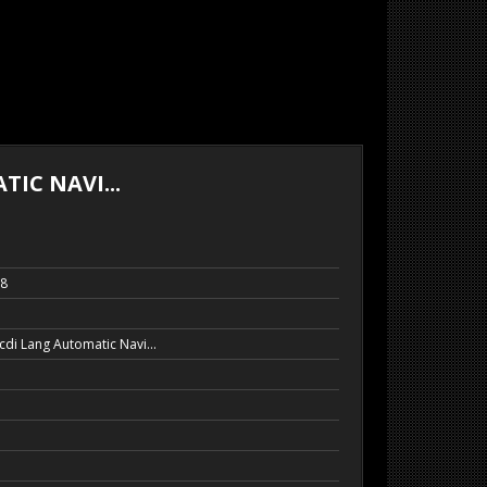
IC NAVI...
38
di Lang Automatic Navi...