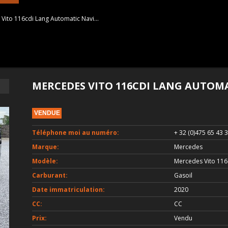
Vito 116cdi Lang Automatic Navi...
MERCEDES VITO 116CDI LANG AUTOMAT
VENDUE
Téléphone moi au numéro:
+ 32 (0)475 65 43 
Marque:
Mercedes
Modèle:
Mercedes Vito 116c
Carburant:
Gasoil
Date immatriculation:
2020
CC:
CC
Prix:
Vendu