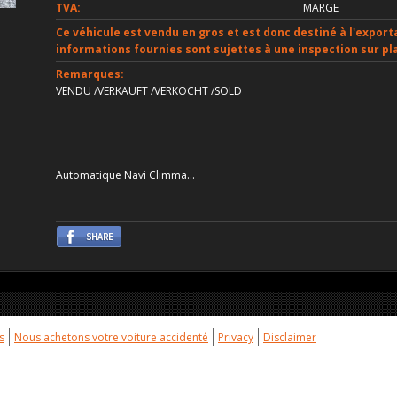
TVA:
MARGE
Ce véhicule est vendu en gros et est donc destiné à l'exporta
informations fournies sont sujettes à une inspection sur pl
Remarques:
VENDU /VERKAUFT /VERKOCHT /SOLD
Automatique Navi Climma...
s
Nous achetons votre voiture accidenté
Privacy
Disclaimer