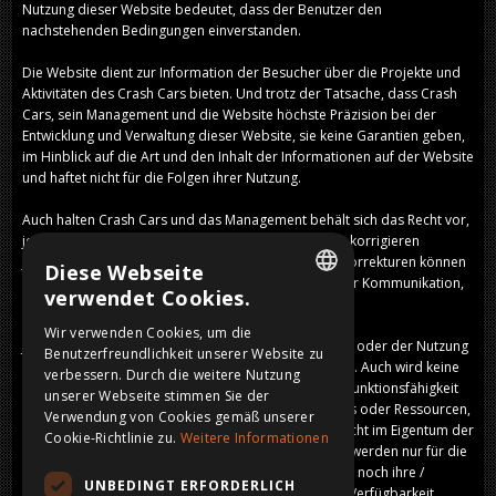
Nutzung dieser Website bedeutet, dass der Benutzer den
nachstehenden Bedingungen einverstanden.
Die Website dient zur Information der Besucher über die Projekte und
Aktivitäten des Crash Cars bieten. Und trotz der Tatsache, dass Crash
Cars, sein Management und die Website höchste Präzision bei der
Entwicklung und Verwaltung dieser Website, sie keine Garantien geben,
im Hinblick auf die Art und den Inhalt der Informationen auf der Website
und haftet nicht für die Folgen ihrer Nutzung.
Auch halten Crash Cars und das Management behält sich das Recht vor,
jegliche Fehler bei Typ Größe oder Preisangaben zu korrigieren
jederzeit von ihnen bestimmt zu korrigieren. Diese Korrekturen können
Diese Webseite
daher auch per Telefon, E-Mail oder andere Mittel der Kommunikation,
verwendet Cookies.
sowohl vor als auch nach etwaigen Aufgaben.
DUTCH
Wir verwenden Cookies, um die
Jegliche Haftung für Schäden, die aus dem Zugang zu oder der Nutzung
Benutzerfreundlichkeit unserer Website zu
FRENCH
der Website, wird daher ausdrücklich widersprochen. Auch wird keine
verbessern. Durch die weitere Nutzung
Gewähr für die Fehlerfreiheit und ununterbrochene Funktionsfähigkeit
ENGLISH
unserer Webseite stimmen Sie der
des site.Verwijzingen oder Links zu anderen Websites oder Ressourcen,
Verwendung von Cookies gemäß unserer
die jetzt oder später auf der Website platziert, die nicht im Eigentum der
GERMAN
Cookie-Richtlinie zu.
Weitere Informationen
Crash Cars oder seine / ihre Verwaltung angegeben, werden nur für die
im Lieferumfang enthalten Informationen. Crash Cars noch ihre /
UNBEDINGT ERFORDERLICH
Management sind daher nicht verantwortlich für die Verfügbarkeit