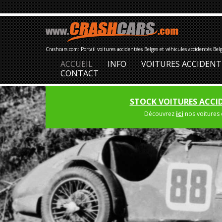
Crashcars.com: Portail voitures accidentées Belges et véhicules accidentés Bel
ACCUEIL
INFO
VOITURES ACCIDENT
CONTACT
STOCK VOITURES ACCI
Découvrez
ici
nos voitures 