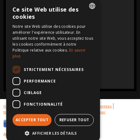
Ce site Web utilise des
cookies
DUTCH
Notre site Web utilise des cookies pour
améliorer l'expérience utilisateur. En
FRENCH
utilisant notre site Web, vous acceptez tous
ENGLISH
les cookies conformément à notre
Politique relative aux cookies.
En savoir
GERMAN
plus
STRICTEMENT NÉCESSAIRES
PERFORMANCE
CIBLAGE
FONCTIONNALITÉ
Hot cars
Galerie voitures vendues
Stock voitures accidentées
Nous achetons votre voiture accidenté
Privacy
Disclaimer
ACCEPTER TOUT
REFUSER TOUT
AFFICHER LES DÉTAILS
Ajouter ce site à tes favoris