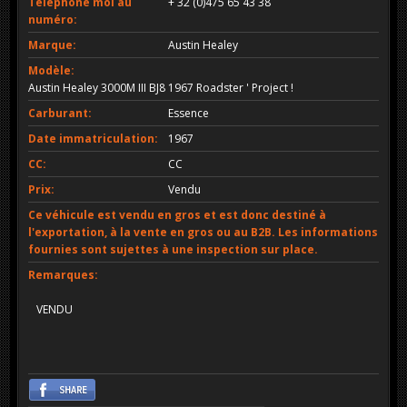
Téléphone moi au
+ 32 (0)475 65 43 38
numéro:
Marque:
Austin Healey
Modèle:
Austin Healey 3000M III BJ8 1967 Roadster ' Project !
Carburant:
Essence
Date immatriculation:
1967
CC:
CC
Prix:
Vendu
Ce véhicule est vendu en gros et est donc destiné à
l'exportation, à la vente en gros ou au B2B. Les informations
fournies sont sujettes à une inspection sur place.
Remarques:
VENDU