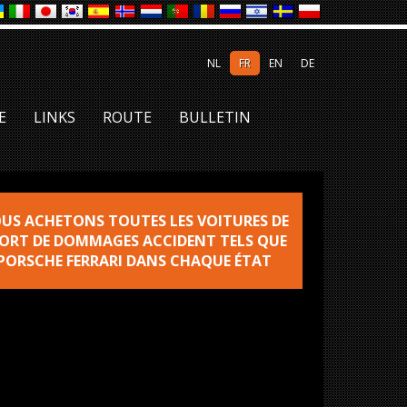
NL
FR
EN
DE
E
LINKS
ROUTE
BULLETIN
US ACHETONS TOUTES LES VOITURES DE
ORT DE DOMMAGES ACCIDENT TELS QUE
PORSCHE FERRARI DANS CHAQUE ÉTAT