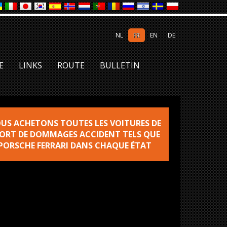
NL
FR
EN
DE
E
LINKS
ROUTE
BULLETIN
US ACHETONS TOUTES LES VOITURES DE
ORT DE DOMMAGES ACCIDENT TELS QUE
PORSCHE FERRARI DANS CHAQUE ÉTAT