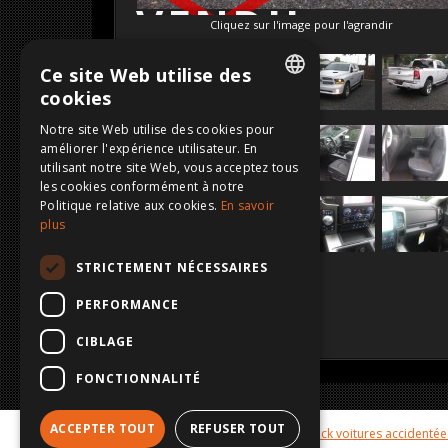
VENDU
Cliquez sur l'image pour l'agrandir
Ce site Web utilise des
cookies
DUTCH
Notre site Web utilise des cookies pour
améliorer l'expérience utilisateur. En
FRENCH
utilisant notre site Web, vous acceptez tous
ENGLISH
les cookies conformément à notre
Politique relative aux cookies.
En savoir
GERMAN
plus
STRICTEMENT NÉCESSAIRES
PERFORMANCE
CIBLAGE
FONCTIONNALITÉ
ACCEPTER TOUT
REFUSER TOUT
Hot cars
Galerie voitures vendues
Stock voitures accidentée