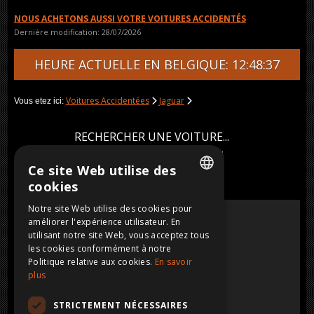
NOUS ACHETONS AUSSI VOTRE VOITURES ACCIDENTÉS
Dernière modification: 28/07/2026
HEURE ACTUELLE EN BELGIQUE: 12:48:37
Voitures Accidentées
Jaguar
Vous etez ici:
RECHERCHER UNE VOITURE...
Ce site Web utilise des
Tri par
cookies
DUTCH
VENDU
Notre site Web utilise des cookies pour
XJ 8 LONG MODEL
VENDUE
améliorer l'expérience utilisateur. En
Jaguar
FRENCH
Essence, CC, 2005
utilisant notre site Web, vous acceptez tous
ENGLISH
les cookies conformément à notre
Vendu
Politique relative aux cookies.
En savoir
GERMAN
plus
STRICTEMENT NÉCESSAIRES