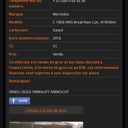
Téléphone moi au
+ 32 (0)475 65 43 38
numéro:
Marque:
Mercedes
Modèle:
C 180d AMG Break Navi Cuir..41950km!
Carburant:
Gasoil
Date immatriculation:
2018
CC:
CC
Prix:
Vendu
Ce véhicule est vendu en gros et est donc destiné à
l'exportation, à la vente en gros ou au B2B. Les informations
fournies sont sujettes à une inspection sur place.
Remarques:
VENDU /SOLD /VERKAUFT /VERKOCHT
« Retour à la liste de stock