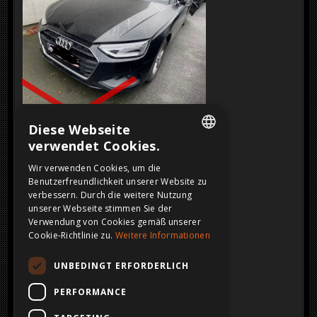
VERKAUFT
Klicken Sie auf das Bild für eine größere Ansicht
Diese Webseite
verwendet Cookies.
DUTCH
Wir verwenden Cookies, um die
Benutzerfreundlichkeit unserer Website zu
FRENCH
verbessern. Durch die weitere Nutzung
ENGLISH
unserer Webseite stimmen Sie der
Verwendung von Cookies gemäß unserer
GERMAN
Cookie-Richtlinie zu.
Weitere Informationen
UNBEDINGT ERFORDERLICH
PERFORMANCE