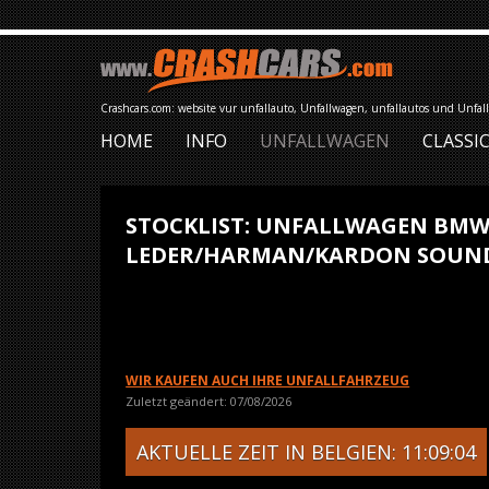
Crashcars.com: website vur unfallauto, Unfallwagen, unfallautos und Unfal
HOME
INFO
UNFALLWAGEN
CLASSIC
STOCKLIST: UNFALLWAGEN BMW 
LEDER/HARMAN/KARDON SOUND..
WIR KAUFEN AUCH IHRE UNFALLFAHRZEUG
Zuletzt geändert: 07/08/2026
AKTUELLE ZEIT IN BELGIEN: 11:09:04