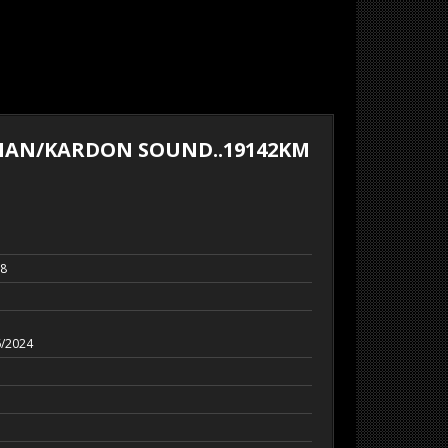
RMAN/KARDON SOUND..19142KM
38
6/2024