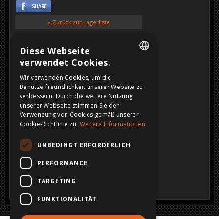
« Zurück zur Lagerliste
Diese Webseite
verwendet Cookies.
DUTCH
Wir verwenden Cookies, um die
Benutzerfreundlichkeit unserer Website zu
FRENCH
verbessern. Durch die weitere Nutzung
ENGLISH
unserer Webseite stimmen Sie der
Verwendung von Cookies gemäß unserer
GERMAN
Cookie-Richtlinie zu.
Weitere Informationen
VERKAUFT
UNBEDINGT ERFORDERLICH
Klicken Sie auf das Bild für eine größere Ansicht
PERFORMANCE
TARGETING
FUNKTIONALITÄT