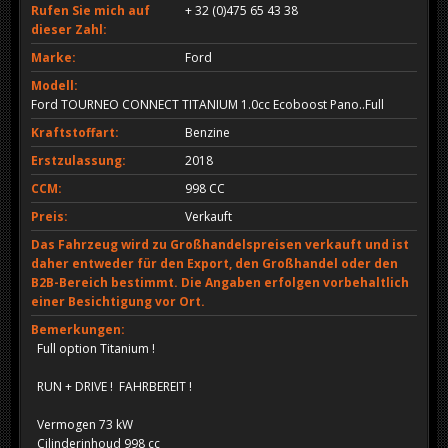
Rufen Sie mich auf
+ 32 (0)475 65 43 38
dieser Zahl:
Marke:
Ford
Modell:
Ford TOURNEO CONNECT TITANIUM 1.0cc Ecoboost Pano..Full
Kraftstoffart:
Benzine
Erstzulassung:
2018
CCM:
998 CC
Preis:
Verkauft
Das Fahrzeug wird zu Großhandelspreisen verkauft und ist
daher entweder für den Export, den Großhandel oder den
B2B-Bereich bestimmt. Die Angaben erfolgen vorbehaltlich
einer Besichtigung vor Ort.
Bemerkungen:
Full option Titanium !
RUN + DRIVE ! FAHRBEREIT !
Vermogen 73 kW
Cilinderinhoud 998 cc