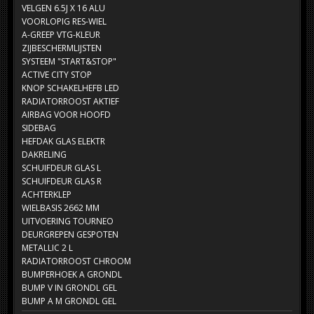
VELGEN 6.5J X 16 ALU
VOORLOPIG RES-WIEL
A-GREEP VTG-KLEUR
ZIJBESCHERMLIJSTEN
SYSTEEM "START&STOP"
ACTIVE CITY STOP
KNOP SCHAKELHEFB LED
RADIATORROOST AKTIEF
AIRBAG VOOR HOOFD
SIDEBAG
HEFDAK GLAS ELEKTR
DAKRELING
SCHUIFDEUR GLAS L
SCHUIFDEUR GLAS R
ACHTERKLEP
WIELBASIS 2662 MM
UITVOERING TOURNEO
DEURGREPEN GESPOTEN
METALLIC 2 L
RADIATORROOST CHROOM
BUMPERHOEK A GRONDL
BUMP V IN GRONDL GEL
BUMP A M GRONDL GEL