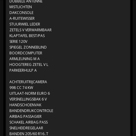
DUBBELE ANTENNE
MISTLICHTEN
DAKCONSOLE
A-RUITEWISSER
STUURWIEL LEDER
ZETELS V VERWARMBAAR
KLAPTAFEL BEST/PAS
SERIE 120V
SPIEGEL ZONNEBLIND
BOORDCOMPUTER
ARMLEUNING M A
HOOGTEREG ZETEL V L
PARKEERHULP A
ACHTERUITRIJCAMERA
998 CC 74 KW
UITLAAT-NORM EURO 6
VERSNELLINGSBAK 6 V
HANDSCHOENVAK
BANDENDRUKCONTROLE
AIRBAG PASSAGIER
SCHAKEL AIRBAG PASS
SNELHEIDREGELAAR
BANDEN 205/60 R16..T