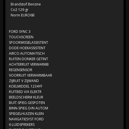
Brandstof Benzine
Co2 129 gr
Norm EURO6B
FORD SYNC 3
TOUCHSCREEN
SPOORWISSELASSISTENT
DODE HOEKASSISTENT
AIRCO AUTOMATISCH
RUITEN DONKER GETINT
ACHTERRUIT VERWARMB
REGENSENSOR
VOORRUIT VERWARMBAAR
ZIJRUIT V ZIJWAND
KOELMIDDEL 1234YF
RUITBED V/A ELEKTR
BEELDSCHERM KLEUR
BUIT-SPIEG GESPOTEN
BINN-SPIEG D/N AUTOM
SPIEGELHUIZEN KLEIN
NAVIGATIESYST FORD
6 LUIDSPREKERS