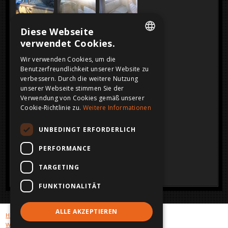
Diese Webseite
verwendet Cookies.
DUTCH
Wir verwenden Cookies, um die
Benutzerfreundlichkeit unserer Website zu
FRENCH
verbessern. Durch die weitere Nutzung
ENGLISH
unserer Webseite stimmen Sie der
Verwendung von Cookies gemäß unserer
GERMAN
Cookie-Richtlinie zu.
Weitere Informationen
UNBEDINGT ERFORDERLICH
PERFORMANCE
TARGETING
FUNKTIONALITÄT
ALLE AKZEPTIEREN
Hot cars
Galerie verkauften Autos
Stock Unfallwagen
Wir kaufen Ihr Unfallfahrzeug
Privacy
Disclaimer