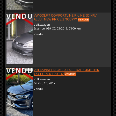
VENDU
VW GOLF 7 COMFORTLINE R-LINE 5D NAVI
ALLU.. NEW PRICE 27000???
VENDUE
Volkswagen
Essence, 999 CC, 03/2019, 7.900 km
Vendu
VENDU
VOLKSWAGEN PASSAT ALLTRACK 4MOTION
4X4 EURO6 129CO2
VENDUE
Volkswagen
Gasoil, CC, 2017
Vendu