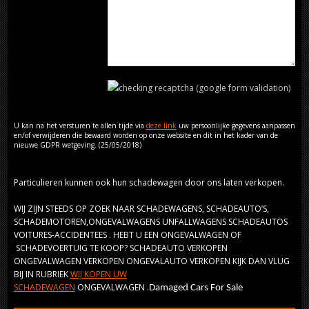
checking recaptcha (google form validation)
U kan na het versturen te allen tijde via
deze link
uw persoonlijke gegevens aanpassen
en/of verwijderen die bewaard worden op onze website en dit in het kader van de
nieuwe GDPR wetgeving. (25/05/2018)
Particulieren kunnen ook hun schadewagen door ons laten verkopen.
WIJ ZIJN STEEDS OP ZOEK NAAR SCHADEWAGENS, SCHADEAUTO’S,
SCHADEMOTOREN,ONGEVALWAGENS UNFALLWAGENS SCHADEAUTOS
VOITURES-ACCIDENTEES . HEBT U EEN ONGEVALWAGEN OF
SCHADEVOERTUIG TE KOOP? SCHADEAUTO VERKOPEN
ONGEVALWAGEN VERKOPEN ONGEVALAUTO VERKOPEN KIJK DAN VLUG
BIJ IN RUBRIEK
WIJ KOPEN UW
SCHADEWAGEN
ONGEVALWAGEN .
Damaged Cars For Sale