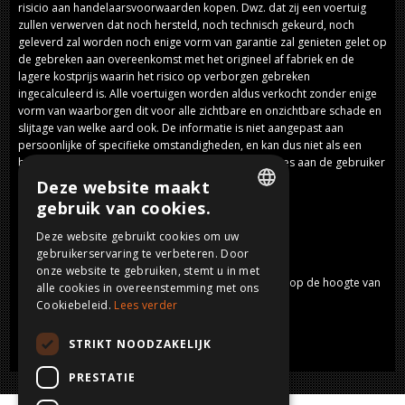
risicio aan handelaarsvoorwaarden kopen. Dwz. dat zij een voertuig
zullen verwerven dat noch hersteld, noch technisch gekeurd, noch
geleverd zal worden noch enige vorm van garantie zal genieten gelet op
de gebreken aan overeenkomst met het origineel af fabriek en de
lagere kostprijs waarin het risico op verborgen gebreken
ingecalculeerd is. Alle voertuigen worden aldus verkocht zonder enige
vorm van waarborgen dit voor alle zichtbare en onzichtbare schade en
slijtage van welke aard ook. De informatie is niet aangepast aan
persoonlijke of specifieke omstandigheden, en kan dus niet als een
bindend persoonlijk, professioneel of juridisch advies aan de gebruiker
worden beschouwd.
Deze website maakt
gebruik van cookies.
DUTCH
BLIJF OP DE HOOGTE
Deze website gebruikt cookies om uw
gebruikerservaring te verbeteren. Door
FRENCH
onze website te gebruiken, stemt u in met
Vul in onderstaand formulier je emailadres in en blijf op de hoogte van
ENGLISH
alle cookies in overeenstemming met ons
de nieuwste wagens die we in aanbieding hebben.
Cookiebeleid.
Lees verder
GERMAN
E-mail adres:
STRIKT NOODZAKELIJK
PRESTATIE