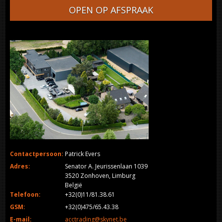
OPEN OP AFSPRAAK
Contactpersoon:
Patrick Evers
Adres:
Senator A. Jeurissenlaan 1039
3520 Zonhoven, Limburg
België
Telefoon:
+32(0)11/81.38.61
GSM:
+32(0)475/65.43.38
E-mail:
acctrading@skynet.be