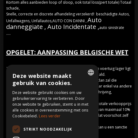
Kortom alles aanbieden loop of sloop, ook total löss(pert totale) Totaal
schade,
Snelle, correcte en discrete afhandeling verzekerd! beschädigte Autos,
Auto
Unfallwagens, Unfallautos,AUTO CON DANNI ,
danneggiate , Auto Incidentate ,
auto sinistrate
.....
OPGELET: AANPASSING BELGISCHE WET
Zolang de totale verkoopprijs (BTW inclusief) van een voertuig lager ligt
dan 3000 euro, mag die volledig in cash worden betaald.
Deze website maakt
Is de totale verkoopprijs echter 3000 euro of hoger, dan zal die
gebruik van cookies.
verkoopprijs niet in cash mogen worden betaald, maar enkel via andere
DUTCH
betaalmiddelen (elektronische betaalkaarten, overschrijving,
Deze website gebruikt cookies om uw
bankcheque,...).
gebruikerservaring te verbeteren. Door
FRENCH
De wet voorziet wel 1 uitzondering: ook wanneer de totale verkoopprijs
onze website te gebruiken, stemt u in met
3000 euro of meer bedraagt, dan zal een voorschot van maximaal 10%
ENGLISH
alle cookies in overeenstemming met ons
wel nog in cash mogen worden betaald, voor zover dat voorschot zelf
Cookiebeleid.
Lees verder
GERMAN
de drempel van 3000 euro niet overschrijdt.
Sancties: als u toch een betaling in cash uitvoert dan kan u een sanctie
STRIKT NOODZAKELIJK
oplopen van 250 tot 225.000 euro.