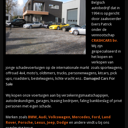
Belgisch
autobedrijf dat in
1994 is opgericht
door zaakvoerder
Evers Patrick
onder de
vennootschap
CRASHCARS bv.
Wij zijn
gespecialiseerd in
het kopen en
verkopen van
jonge schadevoertuigen op de internationale markt zoals sportwagens,
offroad 4x4, moto’s, oldtimers, trucks, personenwagens, kitcars, pick
ups, roadsters, bestelwagens, lichte vracht enz..
Damaged Cars For
Sale
Wij kopen onze voertuigen aan bij verzekeringsmaatschappijen,
autodeskundigen, garages, leasing bedrijven, faling bankbeslag of privé
personen met eigen schade.
Merken zoals
BMW
,
Audi
,
Volkswagen
,
Mercedes
,
Ford
,
Land
Rover
,
Porsche
,
Lexus
,
Jeep
,
Dodge
en andere vindt u bij ons
regelmatig terug.