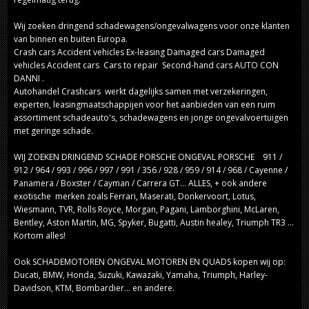
Wij zoeken dringend schadewagens/ongevalwagens voor onze klanten
van binnen en buiten Europa.
Crash cars Accident vehicles Ex-leasing Damaged cars Damaged
vehicles Accident cars Cars to repair Second-hand cars AUTO CON
DANNI .
Autohandel Crashcars werkt dagelijks samen met verzekeringen,
experten, leasingmaatschappijen voor het aanbieden van een ruim
assortiment schadeauto's, schadewagens en jonge ongevalvoertuigen
met geringe schade.
WIJ ZOEKEN DRINGEND SCHADE PORSCHE ONGEVAL PORSCHE 911 /
912 / 964 / 993 / 996 / 997 / 991 / 356 / 928 / 959 / 914 / 968 / Cayenne /
Panamera / Boxster / Cayman / Carrera GT... ALLES, + ook andere
exotische merken zoals Ferrari, Maserati, Donkervoort, Lotus,
Wiesmann, TVR, Rolls Royce, Morgan, Pagani, Lamborghini, McLaren,
Bentley, Aston Martin, MG, Spyker, Bugatti, Austin healey, Triumph TR3 ...
Kortom alles!
Ook SCHADEMOTOREN ONGEVAL MOTOREN EN QUADS kopen wij op:
Ducati, BMW, Honda, Suzuki, Kawazaki, Yamaha, Triumph, Harley-
Davidson, KTM, Bombardier... en andere.