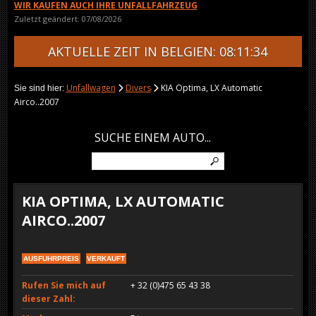
WIR KAUFEN AUCH IHRE UNFALLFAHRZEUG
Zuletzt geändert: 07/08/2026
AKTUELLE ZEIT IN BELGIEN: 08:11:34
Unfallwagen
Divers
KIA Optima, LX Automatic
Sie sind hier:
Airco..2007
SUCHE EINEM AUTO...
KIA OPTIMA, LX AUTOMATIC
AIRCO..2007
AUSFUHRPREIS
VERKAUFT
Rufen Sie mich auf
+ 32 (0)475 65 43 38
dieser Zahl: