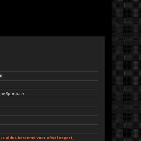
38
Line Sportback
is aldus bestemd voor ofwel export,