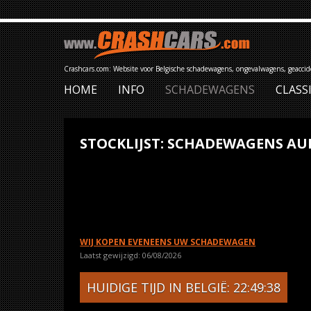
Crashcars.com: Website voor Belgische schadewagens, ongevalwagens, geacci
HOME
INFO
SCHADEWAGENS
CLASS
STOCKLIJST: SCHADEWAGENS AUD
WIJ KOPEN EVENEENS UW SCHADEWAGEN
Laatst gewijzigd: 06/08/2026
HUIDIGE TIJD IN BELGIË: 22:49:38