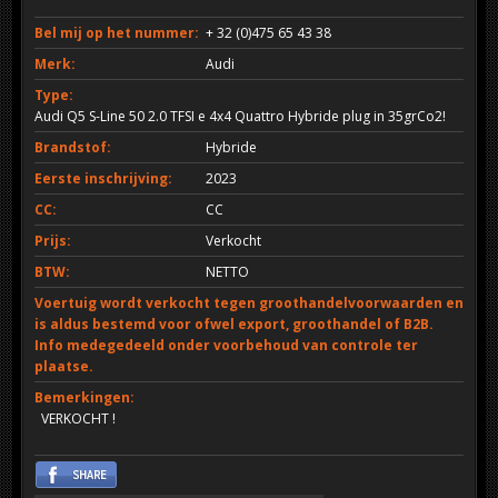
Bel mij op het nummer:
+ 32 (0)475 65 43 38
Merk:
Audi
Type:
Audi Q5 S-Line 50 2.0 TFSI e 4x4 Quattro Hybride plug in 35grCo2!
Brandstof:
Hybride
Eerste inschrijving:
2023
CC:
CC
Prijs:
Verkocht
BTW:
NETTO
Voertuig wordt verkocht tegen groothandelvoorwaarden en
is aldus bestemd voor ofwel export, groothandel of B2B.
Info medegedeeld onder voorbehoud van controle ter
plaatse.
Bemerkingen:
VERKOCHT !