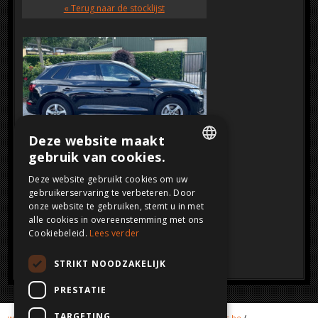
« Terug naar de stocklijst
Deze website maakt
gebruik van cookies.
DUTCH
SOLD
Deze website gebruikt cookies om uw
Klik op de afbeelding voor een grotere
gebruikerservaring te verbeteren. Door
FRENCH
weergave
onze website te gebruiken, stemt u in met
ENGLISH
alle cookies in overeenstemming met ons
Cookiebeleid.
Lees verder
GERMAN
STRIKT NOODZAKELIJK
PRESTATIE
TARGETING
www.crashcars.com
/
www.crashcar.com
/
www.crashcars.be
/