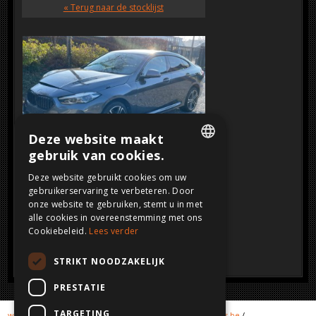
« Terug naar de stocklijst
Deze website maakt
gebruik van cookies.
DUTCH
SOLD
Deze website gebruikt cookies om uw
Klik op de afbeelding voor een grotere
gebruikerservaring te verbeteren. Door
FRENCH
weergave
onze website te gebruiken, stemt u in met
ENGLISH
alle cookies in overeenstemming met ons
Cookiebeleid.
Lees verder
GERMAN
STRIKT NOODZAKELIJK
PRESTATIE
TARGETING
www.crashcars.com
/
www.crashcar.com
/
www.crashcars.be
/