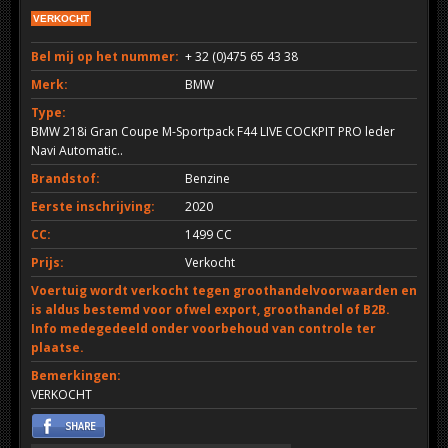
VERKOCHT
Bel mij op het nummer:
+ 32 (0)475 65 43 38
Merk:
BMW
Type:
BMW 218i Gran Coupe M-Sportpack F44 LIVE COCKPIT PRO leder
Navi Automatic..
Brandstof:
Benzine
Eerste inschrijving:
2020
CC:
1499 CC
Prijs:
Verkocht
Voertuig wordt verkocht tegen groothandelvoorwaarden en
is aldus bestemd voor ofwel export, groothandel of B2B.
Info medegedeeld onder voorbehoud van controle ter
plaatse.
Bemerkingen:
VERKOCHT