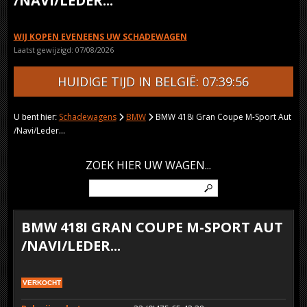
/NAVI/LEDER...
WIJ KOPEN EVENEENS UW SCHADEWAGEN
Laatst gewijzigd: 07/08/2026
HUIDIGE TIJD IN BELGIË: 07:39:56
Schadewagens
BMW
BMW 418i Gran Coupe M-Sport Aut
U bent hier:
/Navi/Leder...
ZOEK HIER UW WAGEN...
BMW 418I GRAN COUPE M-SPORT AUT
/NAVI/LEDER...
VERKOCHT