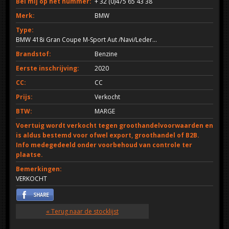
Bel mij op het nummer:
+ 32 (0)475 65 43 38
Merk:
BMW
Type:
BMW 418i Gran Coupe M-Sport Aut /Navi/Leder...
Brandstof:
Benzine
Eerste inschrijving:
2020
CC:
CC
Prijs:
Verkocht
BTW:
MARGE
Voertuig wordt verkocht tegen groothandelvoorwaarden en
is aldus bestemd voor ofwel export, groothandel of B2B.
Info medegedeeld onder voorbehoud van controle ter
plaatse.
Bemerkingen:
VERKOCHT
« Terug naar de stocklijst