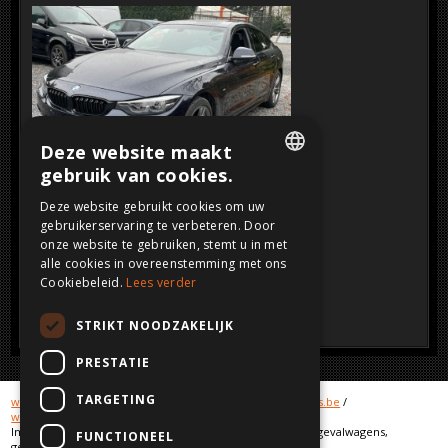
Deze website maakt
gebruik van cookies.
DUTCH
SOLD
Deze website gebruikt cookies om uw
Klik op de afbeelding voor een grotere
gebruikerservaring te verbeteren. Door
FRENCH
weergave
onze website te gebruiken, stemt u in met
ENGLISH
alle cookies in overeenstemming met ons
Cookiebeleid.
Lees verder
GERMAN
STRIKT NOODZAKELIJK
PRESTATIE
TARGETING
www.crashcars.com
/
www.crashcar.com
/
www.crashcars.be
/
www.schadewagens.be
/
www.schadewagens.eu
Import en export, aan en verkoop van schadewagens, ongevalwagens,
FUNCTIONEEL
geaccidenteerde voertuigen.