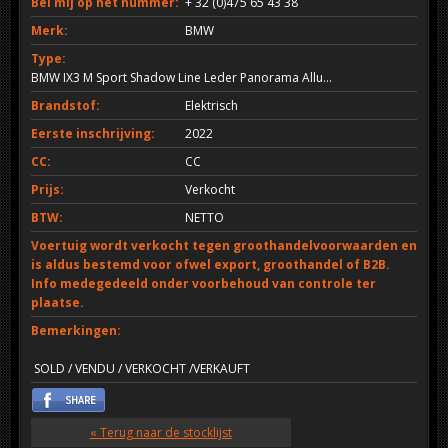
Bel mij op het nummer:
+ 32 (0)475 65 43 38
Merk:
BMW
Type:
BMW IX3 M Sport Shadow Line Leder Panorama Allu...
Brandstof:
Elektrisch
Eerste inschrijving:
2022
CC:
CC
Prijs:
Verkocht
BTW:
NETTO
Voertuig wordt verkocht tegen groothandelvoorwaarden en
is aldus bestemd voor ofwel export, groothandel of B2B.
Info medegedeeld onder voorbehoud van controle ter
plaatse.
Bemerkingen:
SOLD / VENDU / VERKOCHT /VERKAUFT
« Terug naar de stocklijst