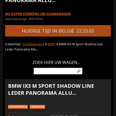
PANORAMA ALLU...
WIJ KOPEN EVENEENS UW SCHADEWAGEN
Laatst gewijzigd: 28/07/2026
HUIDIGE TIJD IN BELGIË: 22:33:03
Schadewagens
BMW
BMW IX3 M Sport Shadow Line
U bent hier:
Leder Panorama Allu...
ZOEK HIER UW WAGEN...
BMW IX3 M SPORT SHADOW LINE
LEDER PANORAMA ALLU...
EXPORTPRIJS
VERKOCHT