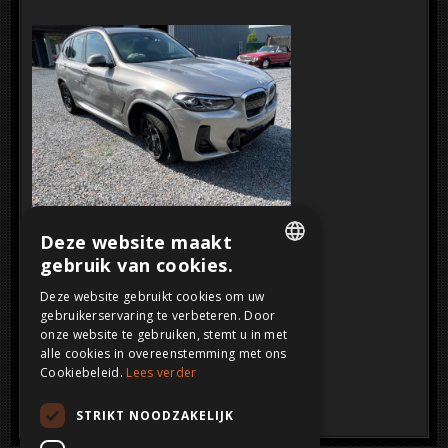
SOLD
Klik op de afbeelding voor een grotere
Deze website maakt
weergave
gebruik van cookies.
DUTCH
Deze website gebruikt cookies om uw
gebruikerservaring te verbeteren. Door
FRENCH
onze website te gebruiken, stemt u in met
ENGLISH
alle cookies in overeenstemming met ons
Cookiebeleid.
Lees verder
GERMAN
STRIKT NOODZAKELIJK