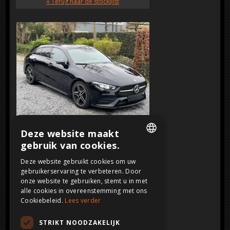
« Terug naar de stocklijst
SOLD
Klik op de afbeelding voor een grotere
Deze website maakt
weergave
gebruik van cookies.
DUTCH
Deze website gebruikt cookies om uw
gebruikerservaring te verbeteren. Door
FRENCH
onze website te gebruiken, stemt u in met
ENGLISH
alle cookies in overeenstemming met ons
Cookiebeleid.
Lees verder
GERMAN
STRIKT NOODZAKELIJK