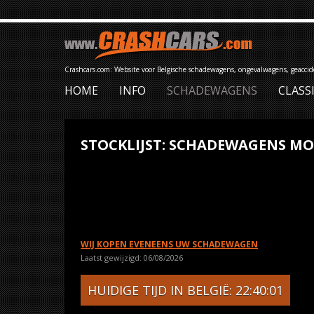
Crashcars.com: Website voor Belgische schadewagens, ongevalwagens, geacci
HOME
INFO
SCHADEWAGENS
CLASS
STOCKLIJST: SCHADEWAGENS MO
WIJ KOPEN EVENEENS UW SCHADEWAGEN
Laatst gewijzigd: 06/08/2026
HUIDIGE TIJD IN BELGIË: 22:40:01