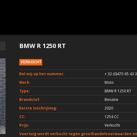
BMW R 1250 RT
VERKOCHT
Bel mij op het nummer:
+ 32 (0)475 65 43 
Merk:
Moto
Type:
BMW R 1250 RT
Brandstof:
Benzine
Eerste inschrijving:
2020
CC:
1254 CC
Prijs:
Verkocht
Voertuig wordt verkocht tegen groothandelvoorwaarden en 