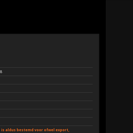
38
is aldus bestemd voor ofwel export,