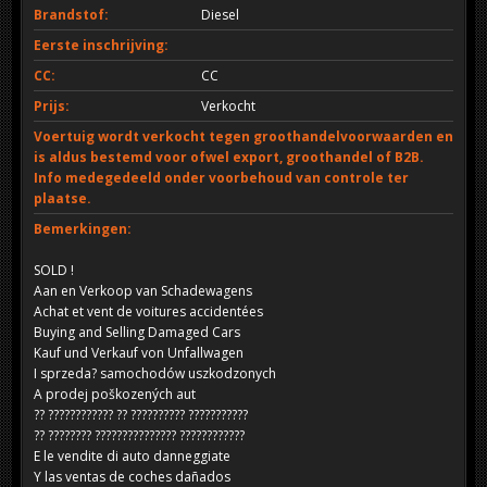
Brandstof:
Diesel
Eerste inschrijving:
CC:
CC
Prijs:
Verkocht
Voertuig wordt verkocht tegen groothandelvoorwaarden en
is aldus bestemd voor ofwel export, groothandel of B2B.
Info medegedeeld onder voorbehoud van controle ter
plaatse.
Bemerkingen:
SOLD !
Aan en Verkoop van Schadewagens
Achat et vent de voitures accidentées
Buying and Selling Damaged Cars
Kauf und Verkauf von Unfallwagen
I sprzeda? samochodów uszkodzonych
A prodej poškozených aut
?? ???????????? ?? ?????????? ???????????
?? ???????? ??????????????? ????????????
E le vendite di auto danneggiate
Y las ventas de coches dañados