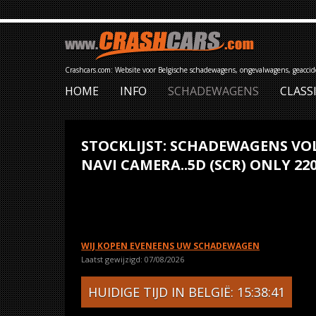
Crashcars.com: Website voor Belgische schadewagens, ongevalwagens, geacci
HOME
INFO
SCHADEWAGENS
CLASS
STOCKLIJST: SCHADEWAGENS VO
NAVI CAMERA..5D (SCR) ONLY 22
WIJ KOPEN EVENEENS UW SCHADEWAGEN
Laatst gewijzigd: 07/08/2026
HUIDIGE TIJD IN BELGIË: 15:38:41