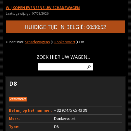
WIJ KOPEN EVENEENS UW SCHADEWAGEN
Laatst gewijzigd: 07/08/2026
HUIDIGE TIJD IN BELGIË: 00:30:52
Schadewagens
Donkervoort
D8
U bent hier:
ZOEK HIER UW WAGEN...
D8
VERKOCHT
Bel mij op het nummer:
+ 32 (0)475 65 43 38
Merk:
Donkervoort
Type:
D8