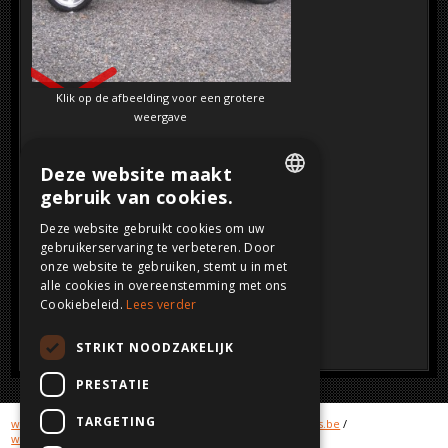
SOLD
Klik op de afbeelding voor een grotere
weergave
Deze website maakt
gebruik van cookies.
DUTCH
Deze website gebruikt cookies om uw
gebruikerservaring te verbeteren. Door
FRENCH
onze website te gebruiken, stemt u in met
ENGLISH
alle cookies in overeenstemming met ons
Cookiebeleid.
Lees verder
GERMAN
STRIKT NOODZAKELIJK
PRESTATIE
TARGETING
www.crashcars.com
/
www.crashcar.com
/
www.crashcars.be
/
www.schadewagens.be
/
www.schadewagens.eu