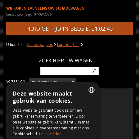
WIJ KOPEN EVENEENS UW SCHADEWAGEN
Laatst gewijzigd: 07/08/2026
HUIDIGE TIJD IN BELGIË: 21:02:40
Schadewagens
Lamborghini
U bent hier:
ZOEK HIER UW WAGEN...
Sorteer op
Deze website maakt
URRACO COLLECTOR"
VIDEO
Lamborghini
gebruik van cookies.
Benzine, CC, 1976
DUTCH
Deze website gebruikt cookies om uw
gebruikerservaring te verbeteren. Door
FRENCH
onze website te gebruiken, stemt u in met
ENGLISH
alle cookies in overeenstemming met ons
Cookiebeleid.
Lees verder
GERMAN