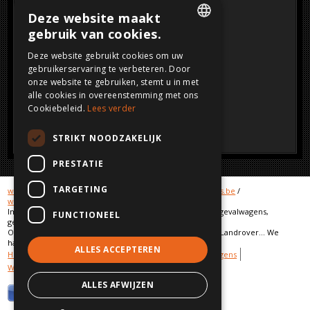
Deze website maakt
gebruik van cookies.
DUTCH
Deze website gebruikt cookies om uw
gebruikerservaring te verbeteren. Door
FRENCH
onze website te gebruiken, stemt u in met
ENGLISH
alle cookies in overeenstemming met ons
Cookiebeleid.
Lees verder
GERMAN
STRIKT NOODZAKELIJK
PRESTATIE
TARGETING
www.crashcars.com
/
www.crashcar.com
/
www.crashcars.be
/
www.schadewagens.be
/
www.schadewagens.eu
Import en export, aan en verkoop van schadewagens, ongevalwagens,
FUNCTIONEEL
geaccidenteerde voertuigen.
Onze merken: Audi, BMW, Mercedes, Porsche, VW, Jeep, Landrover... We
hadden 266302 bezoekers vorig jaar.
ALLES ACCEPTEREN
Hot cars
Galerij verkochte wagens
Stocklijst schadewagens
Wij kopen uw schadewagen
Privacy
Disclaimer
ALLES AFWIJZEN