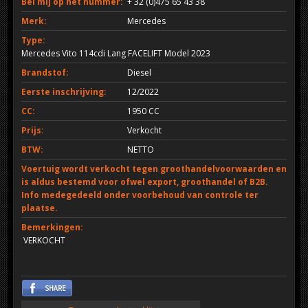
Bel mij op het nummer:
+ 32 (0)475 65 43 38
Merk:
Mercedes
Type:
Mercedes Vito 114cdi Lang FACELIFT Model 2023
Brandstof:
Diesel
Eerste inschrijving:
12/2022
CC:
1950 CC
Prijs:
Verkocht
BTW:
NETTO
Voertuig wordt verkocht tegen groothandelvoorwaarden en
is aldus bestemd voor ofwel export, groothandel of B2B.
Info medegedeeld onder voorbehoud van controle ter
plaatse.
Bemerkingen:
VERKOCHT