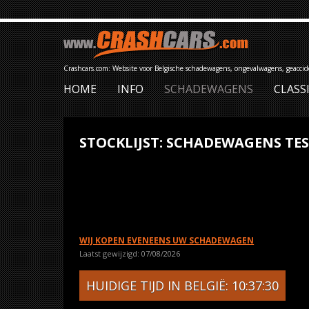
Crashcars.com: Website voor Belgische schadewagens, ongevalwagens, geacci
HOME
INFO
SCHADEWAGENS
CLASS
STOCKLIJST: SCHADEWAGENS TE
WIJ KOPEN EVENEENS UW SCHADEWAGEN
Laatst gewijzigd: 07/08/2026
HUIDIGE TIJD IN BELGIË: 10:37:30